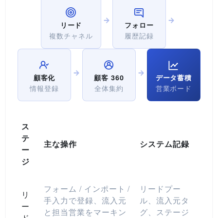
リード
フォロー
複数チャネル
履歴記録
顧客化
顧客 360
データ蓄積
情報登録
全体集約
営業ボード
ス
テ
主な操作
システム記録
ー
ジ
フォーム / インポート /
リードプー
リ
手入力で登録、流入元
ル、流入元タ
ー
と担当営業をマーキン
グ、ステージ
ド