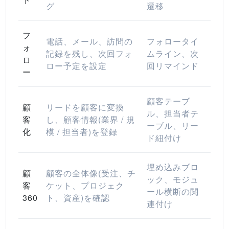
グ
遷移
フ
電話、メール、訪問の
フォロータイ
ォ
記録を残し、次回フォ
ムライン、次
ロ
ロー予定を設定
回リマインド
ー
顧客テーブ
顧
リードを顧客に変換
ル、担当者テ
客
し、顧客情報(業界 / 規
ーブル、リー
化
模 / 担当者)を登録
ド紐付け
埋め込みブロ
顧
顧客の全体像(受注、チ
ック、モジュ
客
ケット、プロジェク
ール横断の関
360
ト、資産)を確認
連付け