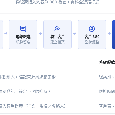
從線索接入到客戶 360 視圖，資料全鏈路打通
聯絡跟進
轉化客戶
客戶 360
紀錄留痕
建立檔案
全貌彙整
系統紀
手動鍵入，標記來源與歸屬業務
線索池
拜訪登記，設定下次跟進時間
跟進時
填入客戶檔案（行業／規模／聯絡人）
客戶表