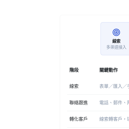
線索
多渠道接入
階段
關鍵動作
線索
表單／匯入／
聯絡跟進
電話、郵件、
轉化客戶
線索轉客戶，