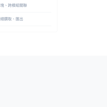
區塊、跨模組關聯
明細鑽取、匯出