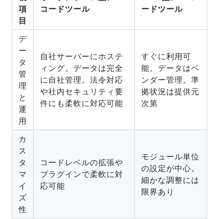
項
コードツール
ードツール
目
デ
ー
自社サーバーにホステ
すぐに利用可
タ
ィング。データは完全
能。データはベ
管
に自社管理。法令対応
ンダー管理。準
理
や社内セキュリティ要
拠状況は提供元
と
件にも柔軟に対応可能
次第
運
用
カ
ス
モジュール単位
タ
コードレベルの拡張や
の設定が中心。
マ
プラグインで柔軟に対
細かな調整には
イ
応可能
限界あり
ズ
性