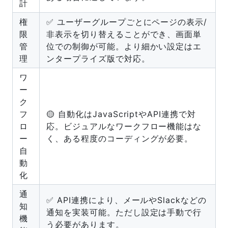
計
権
✅ ユーザーグループごとにページの表示/
限
非表示を切り替えることができ、画面単
管
位での制御が可能。より細かい設定はエ
理
ンタープライズ版で対応。
ワ
ー
ク
フ
🟡 自動化はJavaScriptやAPI連携で対
ロ
応。ビジュアルなワークフロー機能はな
ー
く、ある程度のコーディングが必要。
自
動
化
通
✅ API連携により、メールやSlackなどの
知
通知を実装可能。ただし設定は手動で行
機
う必要があります。