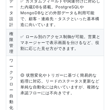
デ
✅ カスタムフィールドや関連付けに対応し
ー
た内蔵DBを搭載。PostgreSQLや
タ
MongoDBなどの外部データも利用可能
設
で、顧客・連絡先・タスクといった基本構
計
造に向いています。
権
✅ ロール別のアクセス制御が可能。営業と
限
マネージャーで表示画面を分けるなど、役
管
割に応じた見せ方ができます。
理
ワ
ー
ク
🟡 状態変化やトリガーに基づく簡易的な
フ
処理に対応。リードのステータス更新など
ロ
単純な自動化には向いていますが、複雑な
ー
承認フローには不向きです。
自
動
化