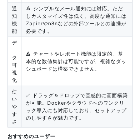
通
🔺 シンプルなメール通知には対応。ただ
知
しカスタマイズ性は低く、高度な通知には
機
Zapierやn8nなどの外部ツールとの連携が
能
必要です。
デ
ー
🔺 チャートやレポート機能は限定的。基
タ
本的な数値集計は可能ですが、複雑なダッ
可
シュボードは構築できません。
視
化
使
✅ ドラッグ＆ドロップで直感的に画面構築
い
が可能。Dockerやクラウドへのワンクリ
や
ック導入にも対応しており、セットアップ
す
のしやすさが魅力です。
さ
おすすめのユーザー