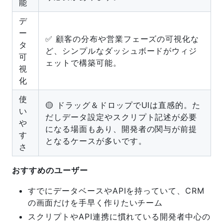
能
デ
ー
✅ 顧客の分布や営業フェーズの可視化な
タ
ど、シンプルなダッシュボードがウィジ
可
ェットで構築可能。
視
化
使
🟡 ドラッグ＆ドロップでUIは直感的。た
い
だしデータ設定やスクリプト記述が必要
や
になる場面もあり、開発者の関与が前提
す
となるケースが多いです。
さ
おすすめのユーザー
すでにデータベースやAPIを持っていて、CRM
の画面だけを手早く作りたいチーム
スクリプトやAPI連携に慣れている開発者中心の