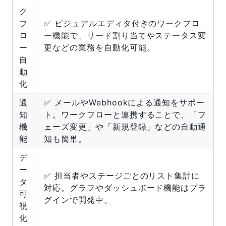
ク
フ
✅ ビジュアルエディタ付きのワークフロ
ロ
ー機能で、リード割り当てやステータス変
ー
更などの業務を自動化可能。
自
動
化
通
✅ メールやWebhookによる通知をサポー
知
ト。ワークフローと連携することで、「フ
機
ェーズ変更」や「新規登録」などの自動通
能
知も簡単。
デ
ー
✅ 担当者やステージごとのリスト集計に
タ
対応。グラフやダッシュボード機能はプラ
可
グインで開発中。
視
化