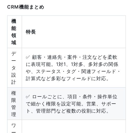
CRM機能まとめ
機
能
特長
領
域
デ
✅ 顧客・連絡先・案件・注文などを柔軟
ー
に表現可能。1対1、1対多、多対多の関係
タ
や、ステータス・タグ・関連フィールド・
設
計算式など多彩なフィールドに対応。
計
権
✅ ロールごとに、項目・条件・操作単位
限
で細かく権限を設定可能。営業、サポー
管
ト、管理部門など複数の役割に対応。
理
ワ
ー