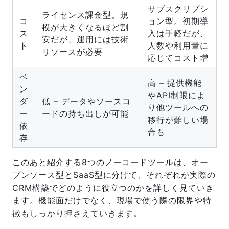
サブスクリプシ
ライセンス課金型。規
コ
ョン型。初期導
模が大きくなるほど割
ス
入は手軽だが、
安だが、運用には技術
ト
人数や利用量に
リソースが必要
応じてコスト増
ベ
高 – 提供機能
ン
やAPI制限によ
ダ
低 – データやソースコ
り他ツールへの
ー
ードの持ち出しが可能
移行が難しい場
依
合も
存
このあと紹介する8つのノーコードツールは、オー
プンソース型とSaaS型に分けて、それぞれが実際の
CRM構築でどのように役立つのかを詳しく見ていき
ます。機能面だけでなく、現場で使う際の限界や特
徴もしっかり押さえていきます。