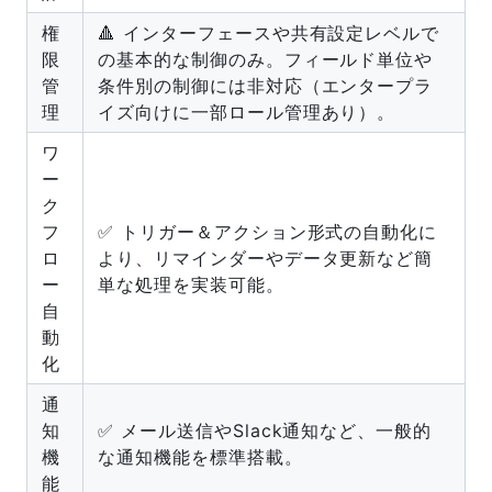
権
🔺 インターフェースや共有設定レベルで
限
の基本的な制御のみ。フィールド単位や
管
条件別の制御には非対応（エンタープラ
理
イズ向けに一部ロール管理あり）。
ワ
ー
ク
フ
✅ トリガー＆アクション形式の自動化に
ロ
より、リマインダーやデータ更新など簡
ー
単な処理を実装可能。
自
動
化
通
知
✅ メール送信やSlack通知など、一般的
機
な通知機能を標準搭載。
能