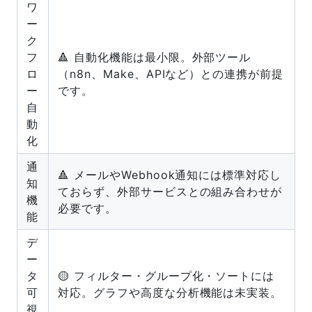
ワ
ー
ク
フ
🔺 自動化機能は最小限。外部ツール
ロ
（n8n、Make、APIなど）との連携が前提
ー
です。
自
動
化
通
🔺 メールやWebhook通知には標準対応し
知
ておらず、外部サービスとの組み合わせが
機
必要です。
能
デ
ー
タ
🟡 フィルター・グループ化・ソートには
可
対応。グラフや高度な分析機能は未実装。
視