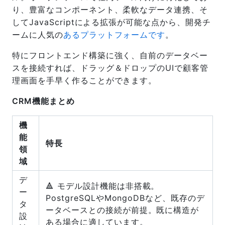
り、豊富なコンポーネント、柔軟なデータ連携、そ
してJavaScriptによる拡張が可能な点から、開発チ
ームに人気の
あるプラットフォームです
。
特にフロントエンド構築に強く、自前のデータベー
スを接続すれば、ドラッグ＆ドロップのUIで顧客管
理画面を手早く作ることができます。
CRM機能まとめ
機
能
特長
領
域
デ
🔺 モデル設計機能は非搭載。
ー
PostgreSQLやMongoDBなど、既存のデ
タ
ータベースとの接続が前提。既に構造が
設
ある場合に適しています。