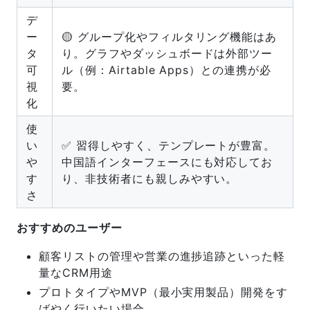
デ
ー
🟡 グループ化やフィルタリング機能はあ
タ
り。グラフやダッシュボードは外部ツー
可
ル（例：Airtable Apps）との連携が必
視
要。
化
使
い
✅ 習得しやすく、テンプレートが豊富。
や
中国語インターフェースにも対応してお
す
り、非技術者にも親しみやすい。
さ
おすすめのユーザー
顧客リストの管理や営業の進捗追跡といった軽
量なCRM用途
プロトタイプやMVP（最小実用製品）開発をす
ばやく行いたい場合