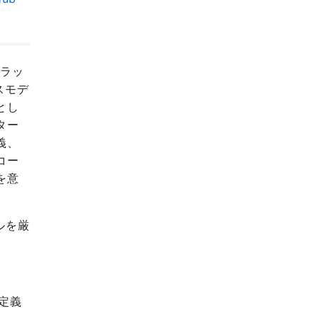
プラッ
スモデ
とし
ター
義、
コー
を意
ルを厳
定義