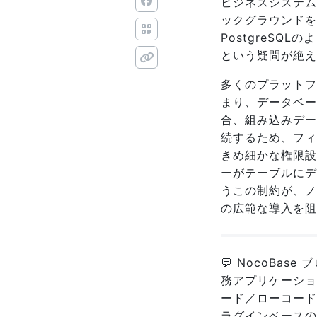
ビジネスシステム
ックグラウンドを
PostgreS
という疑問が絶え
多くのプラットフ
まり、データベー
合、組み込みデータ
続するため、フィ
きめ細かな権限設
ーがテーブルにデ
うこの制約が、ノ
の広範な導入を阻
💬 NocoBas
務アプリケーショ
ード／ローコード
ラグインベース