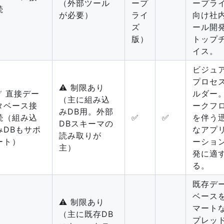
（外部ツール
ープ
ープラ
続
が必要）
ライ
向け社
ズ
ール開
版）
トップ
イス。
ビジュ
プロセ
⚠️ 制限あり
✅ 直接デー
ルダー
（主に組み込
タベース接
ークフ
みDB用。外部
続（組み込
✅
✅
を伴う
DBスキーマの
みDBもサポ
なアプ
読み取りが
ート）
ーショ
主）
発に適
る。
既存デ
ベース
⚠️ 制限あり
マート
（主に既存DB
プレッ