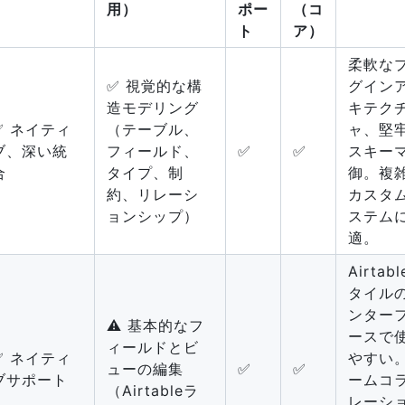
用）
ポー
（コ
ト
ア）
柔軟な
✅ 視覚的な構
グイン
造モデリング
キテク
✅ ネイティ
（テーブル、
ャ、堅
ブ、深い統
フィールド、
✅
✅
スキー
合
タイプ、制
御。複
約、リレーシ
カスタ
ョンシップ）
ステム
適。
Airtab
タイル
ンター
⚠️ 基本的なフ
ースで
ィールドとビ
✅ ネイティ
やすい
ューの編集
✅
✅
ブサポート
ームコ
（Airtableラ
レーシ