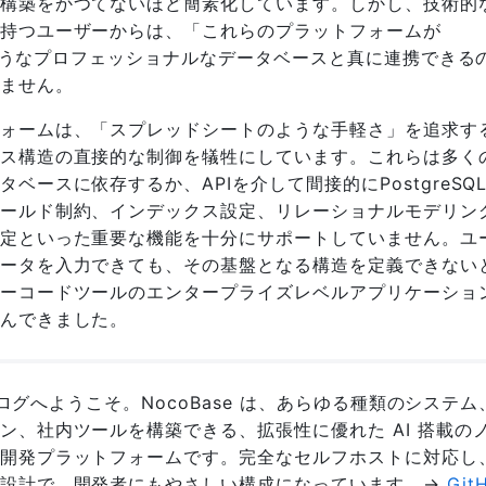
構築をかつてないほど簡素化しています。しかし、技術的
持つユーザーからは、「これらのプラットフォームが
QLのようなプロフェッショナルなデータベースと真に連携できる
ません。
ォームは、「スプレッドシートのような手軽さ」を追求す
ス構造の直接的な制御を犠牲にしています。これらは多く
ベースに依存するか、APIを介して間接的にPostgreSQ
ールド制約、インデックス設定、リレーショナルモデリン
定といった重要な機能を十分にサポートしていません。ユ
ータを入力できても、その基盤となる構造を定義できない
ーコードツールのエンタープライズレベルアプリケーショ
んできました。
e ブログへようこそ。NocoBase は、あらゆる種類のシステ
ン、社内ツールを構築できる、拡張性に優れた AI 搭載の
開発プラットフォームです。完全なセルフホストに対応し
の設計で、開発者にもやさしい構成になっています。→
Git