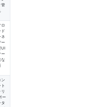
タ管
れ
フロ
ンド
ーネ
デー
UI
ツー
速な
最
コン
ント
ラリ
ポー
ンタ