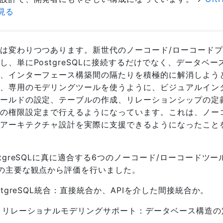
を見る
は変わりつつあります。新世代のノーコード/ローコード
し、単にPostgreSQLに接続するだけでなく、データベー
、インターフェース構築間の隔たりを積極的に解消しよう
、専用のモデリングツールを使うように、ビジュアルイン
ールドの設定、テーブルの作成、リレーションシップの定
の権限設定まで行えるようになっています。これは、ノー
アーキテクチャ設計を実際に支援できるようになったこと
tgreSQLに真に適合する6つのノーコード/ローコードツー
の主要な観点から評価を行いました。
stgreSQL統合：直接統合か、APIを介した間接統合か。
とリレーショナルモデリングサポート：データベース構造の