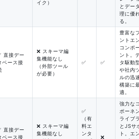
イク）
とデー
理に優
る。
豊富な
ントエ
コンポ
❌ スキーマ編
✅ 直接デー
ント。
集機能なし
タベース接
✅
✅
タ駆動型
（外部ツール
続
や社内
が必要）
ルの迅
構築に
適。
強力な
✅
ポーネ
（有
ライブ
❌ スキーマ編
料エ
とJSサ
✅ 直接デー
集機能なし
ンタ
ト。エ
タベース接
❌