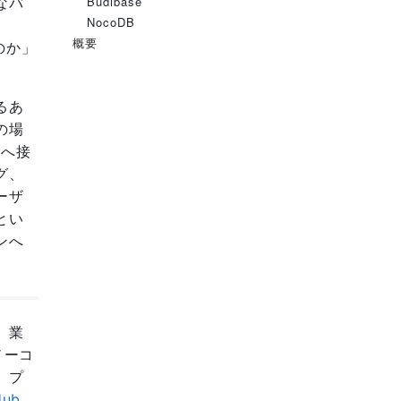
Budibase
なバ
NocoDB
概要
のか」
るあ
の場
Lへ接
グ、
ーザ
とい
ンへ
ム、業
ノーコ
、プ
Hub