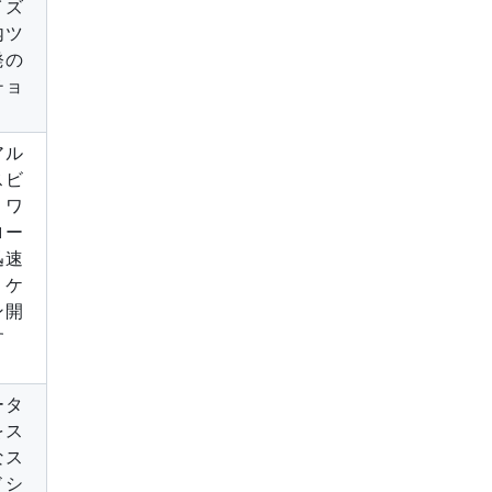
イズ
内ツ
発の
チョ
アル
スビ
。ワ
ロー
迅速
リケ
ン開
す
ータ
をス
なス
ドシ