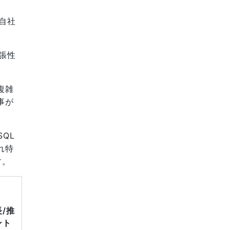
自社
張性
複雑
事が
SQL
れ特
す。
/推
ント