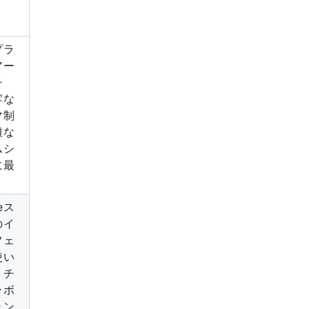
プラ
アー
チ
牢な
マ制
雑な
ムシ
に最
leス
のイ
フェ
使い
。チ
ラボ
ョン