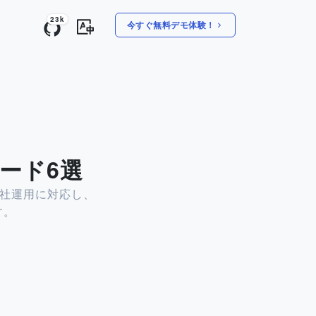
23k
今すぐ無料デモ体験！
コード6選
自社運用に対応し、
す。