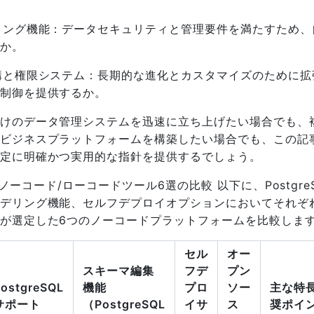
ィング機能：データセキュリティと管理要件を満たすため、
か。
構と権限システム：長期的な進化とカスタマイズのために拡
制御を提供するか。
けのデータ管理システムを迅速に立ち上げたい場合でも、
ビジネスプラットフォームを構築したい場合でも、この記
定に明確かつ実用的な指針を提供するでしょう。
対応ノーコード/ローコードツール6選の比較 以下に、Postgre
デリング機能、セルフデプロイオプションにおいてそれぞ
が選定した6つのノーコードプラットフォームを比較しま
セル
オー
スキーマ編集
フデ
プン
PostgreSQL
機能
プロ
ソー
主な特長
サポート
（PostgreSQL
イサ
ス
奨ポイ