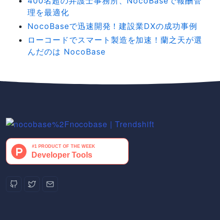
400名超の弁護士事務所、NocoBaseで報酬管
理を最適化
NocoBaseで迅速開発！建設業DXの成功事例
ローコードでスマート製造を加速！蘭之天が選
んだのは NocoBase