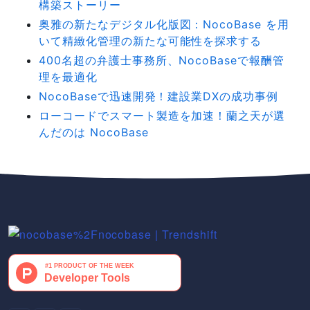
構築ストーリー
奥雅の新たなデジタル化版図：NocoBase を用
いて精緻化管理の新たな可能性を探求する
400名超の弁護士事務所、NocoBaseで報酬管
理を最適化
NocoBaseで迅速開発！建設業DXの成功事例
ローコードでスマート製造を加速！蘭之天が選
んだのは NocoBase