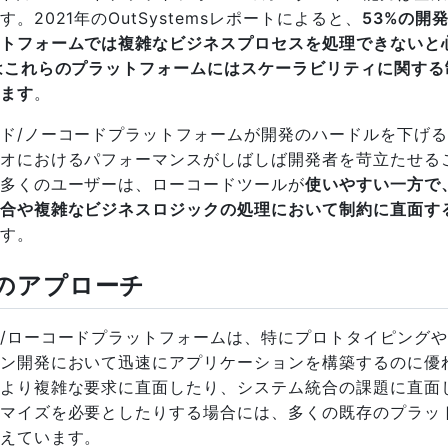
。2021年のOutSystemsレポートによると、
53%の開
トフォームでは複雑なビジネスプロセスを処理できないと
はこれらのプラットフォームにはスケーラビリティに関する
ます
。
ド/ノーコードプラットフォームが開発のハードルを下げ
オにおけるパフォーマンスがしばしば開発者を苛立たせる
多くのユーザーは、ローコードツールが
使いやすい一方で
合や複雑なビジネスロジックの処理において制約に直面す
す。
seのアプローチ
/ローコードプラットフォームは、特にプロトタイピング
ン開発において迅速にアプリケーションを構築するのに優
より複雑な要求に直面したり、システム統合の課題に直面
マイズを必要としたりする場合には、多くの既存のプラッ
えています。