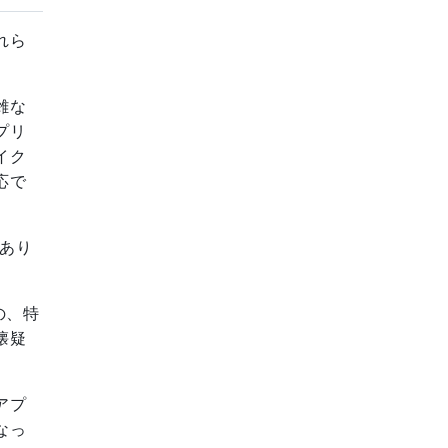
れら
雑な
プリ
イク
応で
あり
の、特
懐疑
アプ
なっ