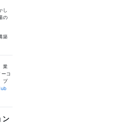
かし
場の
構築
ム、業
ノーコ
、プ
Hub
ョン