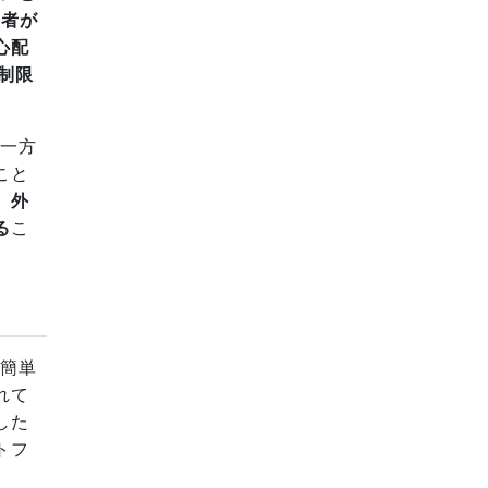
発者が
心配
制限
る一方
こと
、外
る
こ
や簡単
れて
した
トフ