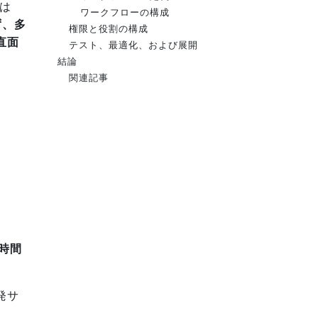
場は
ワークフローの構成
ず、多
権限と役割の構成
直面
テスト、最適化、および展開
結論
関連記事
が時間
発サ