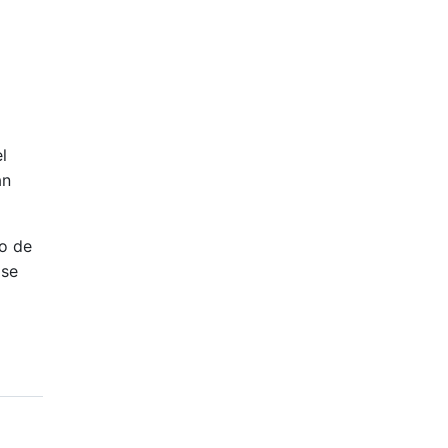
l
an
do de
 se