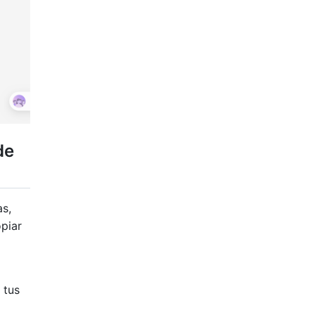
de
as,
piar
 tus