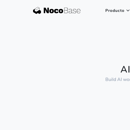
Producto
A
Build AI wo