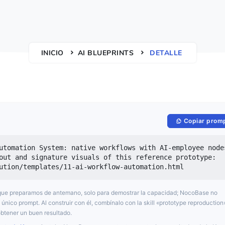
INICIO
AI BLUEPRINTS
DETALLE
Copiar prom
utomation System: native workflows with AI-employee nodes
out and signature visuals of this reference prototype: 
ution/templates/11-ai-workflow-automation.html
o que preparamos de antemano, solo para demostrar la capacidad; NocoBase no
único prompt. Al construir con él, combínalo con la skill «prototype reproduction
btener un buen resultado.