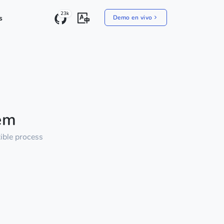
23k
s
Demo en vivo
em
ible process