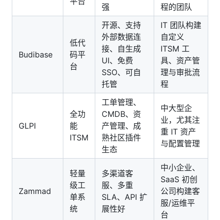
平台
强
程的团队
开源、支持
IT 团队构建
外部数据连
自定义
低代
接、自生成
ITSM 工
Budibase
码平
UI、免费
具、资产管
台
SSO、可自
理与审批流
托管
程
工单管理、
中大型企
全功
CMDB、资
业，尤其注
GLPI
能
产管理、成
重 IT 资产
ITSM
熟社区插件
与配置管理
生态
中小企业、
轻量
多渠道客
SaaS 初创
级工
服、多重
Zammad
公司构建客
单系
SLA、API 扩
服/运维平
统
展性好
台