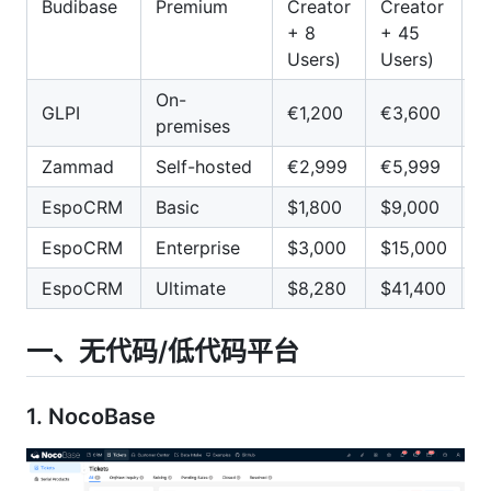
Budibase
Premium
Creator
Creator
C
+ 8
+ 45
+
Users)
Users)
U
On-
GLPI
€1,200
€3,600
€
premises
Zammad
Self-hosted
€2,999
€5,999
€
EspoCRM
Basic
$1,800
$9,000
$
EspoCRM
Enterprise
$3,000
$15,000
$
EspoCRM
Ultimate
$8,280
$41,400
$
一、无代码/低代码平台
1.
NocoBase