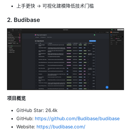
上手更快 → 可视化建模降低技术门槛
2.
Budibase
项目概览
GitHub Star: 26.4k
GitHub:
https://github.com/Budibase/budibase
Website:
https://budibase.com/