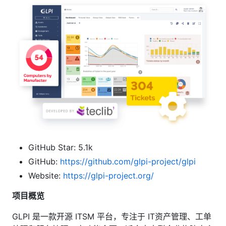
GitHub Star: 5.1k
GitHub:
https://github.com/glpi-project/glpi
Website:
https://glpi-project.org/
项目概览
GLPI 是一款开源 ITSM 平台，专注于 IT资产管理、工单