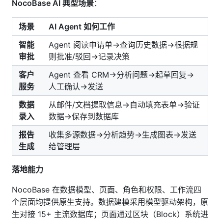
NocoBase AI 典型场景
：
场景
AI Agent 如何工作
智能
Agent 阅读申请单→查询历史数据→根据规
审批
则批准/驳回→记录决策
客户
Agent 查看 CRM→分析问题→起草回复→
服务
人工确认→发送
数据
从邮件/文档提取信息→自动填充表单→验证
录入
数据→保存到数据库
报告
收集多源数据→分析趋势→生成图表→发送
生成
给管理层
落地能力
NocoBase 在数据模型、页面、角色和权限、工作流四
个层面均提供原生支持。数据建模采用模型驱动架构，原
生对接 15+ 主流数据库；页面通过区块（Block）系统进