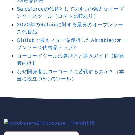
23選を比較
Salesforceの代替としての4つの強力なオープ
ンソースツール（コスト比較あり）
2025年のRetoolに対する最良のオープンソー
ス代替品
GitHubで最もスターを獲得したAirtableのオー
プンソース代替品トップ7
ローコードツールの選び方と導入ガイド【開発
者向け】
なぜ開発者はローコードに苦戦するのか？（本
当に役立つ6つのツール）