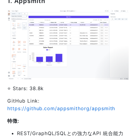
1. Appsmith
⭐️ Stars: 38.8k
GitHub Link:
https://github.com/appsmithorg/appsmith
特徴:
REST/GraphQL/SQLとの強力なAPI 統合能力