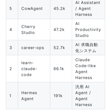
AI Assistant
5
CowAgent
45.2k
/ Agent
Harness
AI
Cherry
4
47.2k
Productivity
Studio
Studio
AI 求職自動
3
career-ops
52.7k
化システム
Claude
learn-
Code-like
2
claude-
66.1k
Agent
code
Harness
汎用 AI
Hermes
Agent /
1
191k
Agent
Agent
Harness