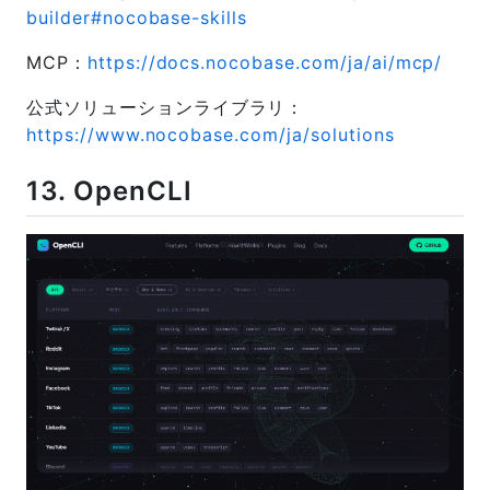
builder#nocobase-skills
MCP：
https://docs.nocobase.com/ja/ai/mcp/
公式ソリューションライブラリ：
https://www.nocobase.com/ja/solutions
13. OpenCLI