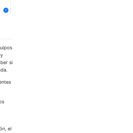
quipos
 y
ber si
ada.
entes
os
ón, el