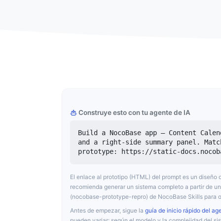
Construye esto con tu agente de IA
Build a NocoBase app — Content Calen
and a right-side summary panel. Matc
prototype: https://static-docs.nocob
El enlace al prototipo (HTML) del prompt es un diseñ
recomienda generar un sistema completo a partir de un 
(nocobase-prototype-repro) de NocoBase Skills para o
Antes de empezar, sigue la
guía de inicio rápido del ag
pueden variar; según el modelo y la complejidad del sis