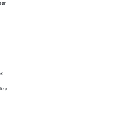
aer
os
liza