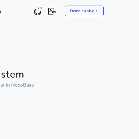
23k
s
Demo en vivo
ystem
dar in NocoBase