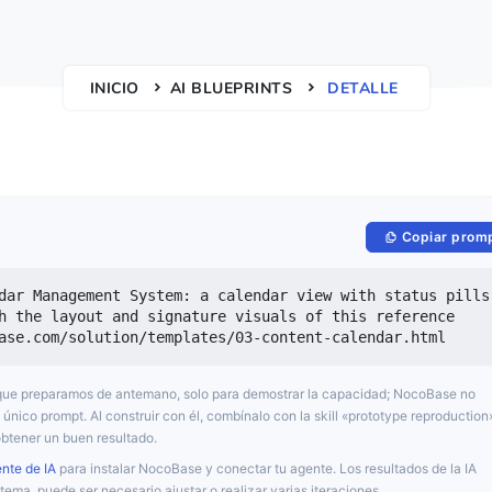
INICIO
AI BLUEPRINTS
DETALLE
Copiar prom
dar Management System: a calendar view with status pills 
h the layout and signature visuals of this reference 
ase.com/solution/templates/03-content-calendar.html
o que preparamos de antemano, solo para demostrar la capacidad; NocoBase no
único prompt. Al construir con él, combínalo con la skill «prototype reproduction
btener un buen resultado.
ente de IA
para instalar NocoBase y conectar tu agente. Los resultados de la IA
tema, puede ser necesario ajustar o realizar varias iteraciones.