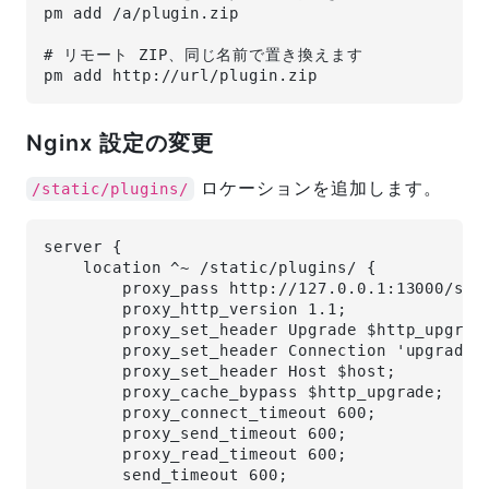
pm add /a/plugin.zip
# リモート ZIP、同じ名前で置き換えます
pm add http://url/plugin.zip
Nginx 設定の変更
ロケーションを追加します。
/static/plugins/
server {
    location ^~ /static/plugins/ {
        proxy_pass http://127.0.0.1:13000/sta
        proxy_http_version 1.1;
        proxy_set_header Upgrade $http_upgrad
        proxy_set_header Connection 'upgrade'
        proxy_set_header Host $host;
        proxy_cache_bypass $http_upgrade;
        proxy_connect_timeout 600;
        proxy_send_timeout 600;
        proxy_read_timeout 600;
        send_timeout 600;