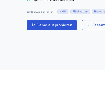
Einsatzszenarien:
KMU
Filialketten
Branch
Demo ausprobieren
Gesamt