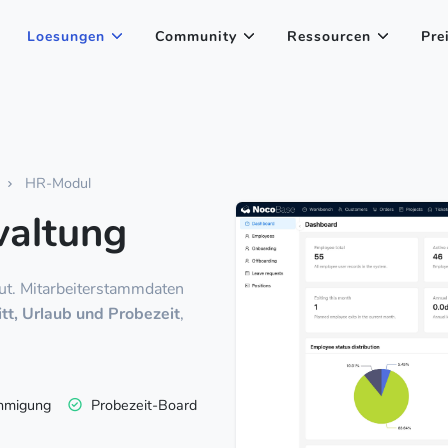
Loesungen
Community
Ressourcen
Pre
HR-Modul
waltung
t. Mitarbeiterstammdaten
ritt, Urlaub und Probezeit
,
hmigung
Probezeit-Board