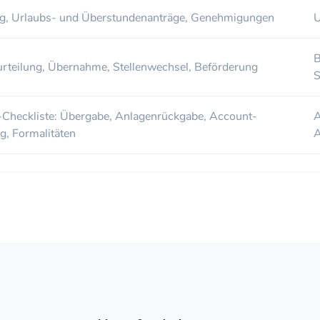
ng, Urlaubs- und Überstundenanträge, Genehmigungen
U
B
urteilung, Übernahme, Stellenwechsel, Beförderung
S
-Checkliste: Übergabe, Anlagenrückgabe, Account-
A
g, Formalitäten
A