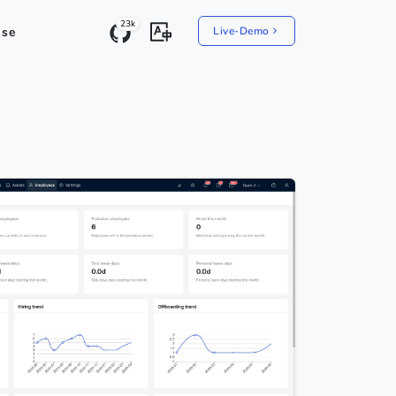
23k
ise
Live-Demo