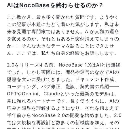
AIはNocoBaseを終わらせるのか？
ここ数か月、最も多く聞かれた質問です。ようやく
この記事が本題にたどり着いた気がします。私は未
来を見通す専門家ではありません。AIが人類の運命
を変えるのか、それともある日突然消えてしまうの
か——そんな大きなテーマを語ることはできませ
ん。ここでは、私たち自身の経験をお話しします。
2.0をリリースする前、NocoBase 1.XはAIとは無縁
でした。しかし実際には、開発や運営のなかでAIの
恩恵を大いに受けてきました。ドキュメント作成、
コーディング、バグ修正、翻訳、契約書の確認——
GPTやGemini、Claudeといった最新のモデルは、
常に頼れるパートナーです。長く使ううちに、AIの
強みと限界を理解するようになり、それを踏まえて
半年前からNocoBase 2.0の開発を始めました。2.0
では大規模な再設計と数多くの新機能を加え、その