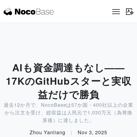
AIも資金調達もなし——
17KのGitHubスターと実収
益だけで勝負
過去12か月で、NocoBaseは57か国・400社以上の企業
から注文を受け、総収益は人民元で1,030万元（為替換
算後）に達しました。
Zhou Yanliang
|
Nov 3, 2025