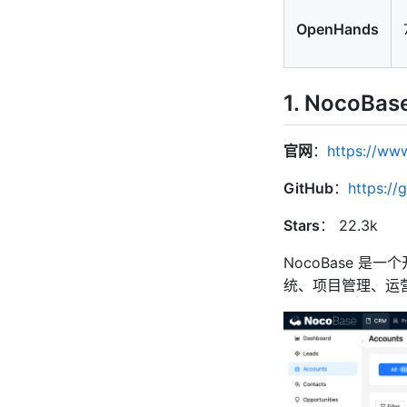
OpenHands
1. NocoBas
官网
：
https://ww
GitHub
：
https:/
Stars
： 22.3k
NocoBase 是
统、项目管理、运