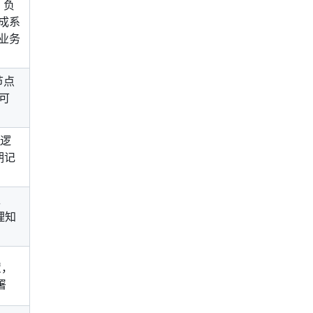
 负
成系
业务
节点
程可
 逻
期记
工
管理知
置，
署