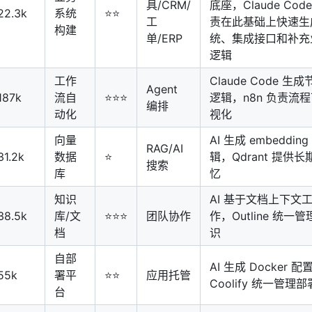
具/CRM/
底座，Claude Code
22.3k
系统
⭐⭐
工
责在此基础上快速生
构建
单/ERP
统、集成接口和补充
逻辑
工作
Claude Code 生成
Agent
187k
流自
⭐⭐⭐
逻辑，n8n 负责流
编排
动化
视化
向量
AI 生成 embedding
RAG/AI
31.2k
数据
⭐
辑，Qdrant 提供长
搜索
库
忆
知识
AI 基于文档上下文
38.5k
库/文
⭐⭐⭐
团队协作
作，Outline 统一
档
识
自部
AI 生成 Docker 配
55k
署平
⭐⭐
应用托管
Coolify 统一管理部
台