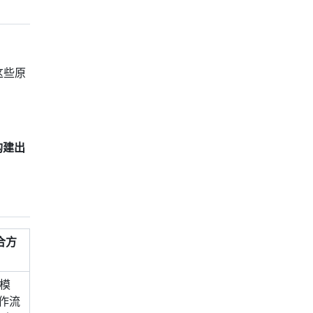
这些原
你构建出
配合方
据模
作流