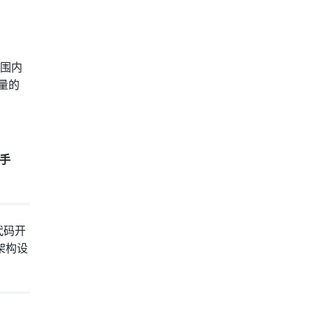
范围内
量的
脚手
低代码开
架构设