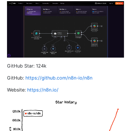
GitHub Star: 124k
GitHub:
https://github.com/n8n-io/n8n
Website:
https://n8n.io/