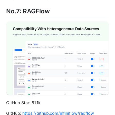
No.7:
RAGFlow
GitHub Star: 61.1k
GitHub:
https://github.com/infiniflow/ragflow