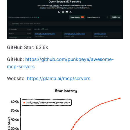
GitHub Star: 63.6k
GitHub:
https://github.com/punkpeye/awesome-
mcp-servers
Website:
https://glama.ai/mcp/servers